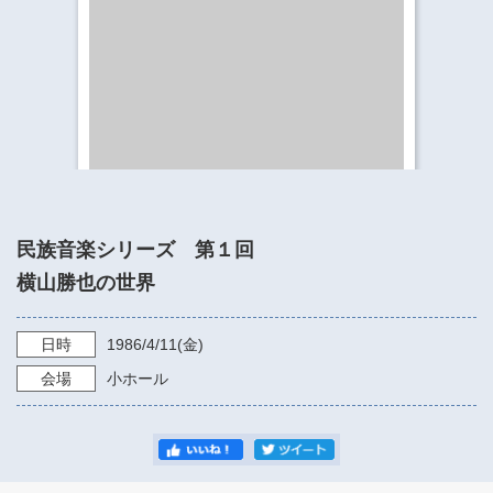
​​​​​​​​​​​​​神奈川県立県民ホール
・ パイプオルガン
ギャラリーSNS
・ 神奈川県民ホールの取り組み
民族音楽シリーズ 第１回
横山勝也の世界
日時
1986/4/11
(金)
会場
小ホール