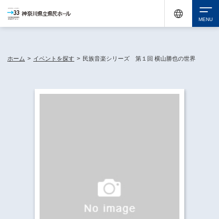
神奈川県民ホールは休館中においても、県内33市町村で多彩な芸術文化を届ける活動
《KANAGAWA 33 ACT》を展開し、地域に身近な感動を広げています。
検索
ホーム
>
イベントを探す
>
民族音楽シリーズ 第１回 横山勝也の世界
チケット購入
イベントを探す
・ イベント一覧
休館中の県民ホールについて
・ イベントカレンダー
・ 施設概要
神奈川県立県民ホールSNS