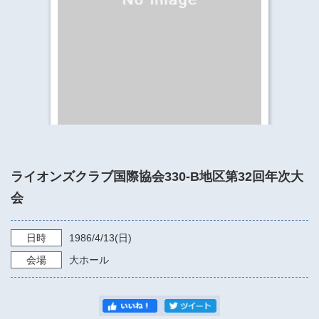
​​​​​​​​​​​​​神奈川県立県民ホール
・ パイプオルガン
ギャラリーSNS
・ 神奈川県民ホールの取り組み
ライオンズクラブ国際協会330-B地区第32回年次大
会
日時
1986/4/13
(日)
会場
大ホール