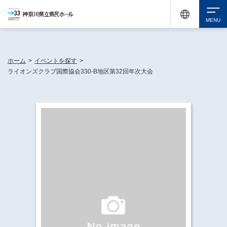
神奈川県民ホールは休館中においても、県内33市町村で多彩な芸術文化を届ける活動
《KANAGAWA 33 ACT》を展開し、地域に身近な感動を広げています。
検索
ホーム
>
イベントを探す
>
ライオンズクラブ国際協会330-B地区第32回年次大会
チケット購入
イベントを探す
・ イベント一覧
休館中の県民ホールについて
・ イベントカレンダー
・ 施設概要
神奈川県立県民ホールSNS