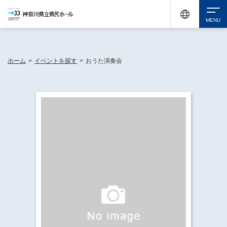
神奈川県民ホールは休館中においても、県内33市町村で多彩な芸術文化を届ける活動
《KANAGAWA 33 ACT》を展開し、地域に身近な感動を広げています。
検索
ホーム
>
イベントを探す
>
おうた演奏会
チケット購入
イベントを探す
・ イベント一覧
休館中の県民ホールについて
・ イベントカレンダー
・ 施設概要
神奈川県立県民ホールSNS