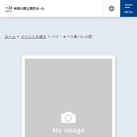
神奈川県民ホールは休館中においても、県内33市町村で多彩な芸術文化を届ける活動
《KANAGAWA 33 ACT》を展開し、地域に身近な感動を広げています。
検索
ホーム
>
イベントを探す
>
パリ・オペラ座バレエ団
チケット購入
イベントを探す
・ イベント一覧
休館中の県民ホールについて
・ イベントカレンダー
・ 施設概要
神奈川県立県民ホールSNS