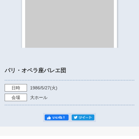
​​​​​​​​​​​​​神奈川県立県民ホール
・ パイプオルガン
ギャラリーSNS
・ 神奈川県民ホールの取り組み
パリ・オペラ座バレエ団
日時
1986/5/27
(火)
会場
大ホール