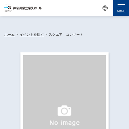
神奈川県民ホールは休館中においても、県内33市町村で多彩な芸術文化を届ける活動
《KANAGAWA 33 ACT》を展開し、地域に身近な感動を広げています。
検索
ホーム
>
イベントを探す
>
スクエア コンサート
チケット購入
イベントを探す
・ イベント一覧
休館中の県民ホールについて
・ イベントカレンダー
・ 施設概要
神奈川県立県民ホールSNS