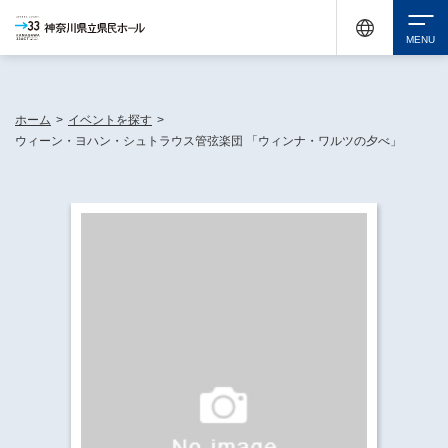
神奈川県民ホールは休館中においても、県内33市町村で多彩な芸術文化を届ける活動
《KANAGAWA 33 ACT》を展開し、地域に身近な感動を広げています。
検索
ホーム
>
イベントを探す
>
ウィーン・ヨハン・シュトラウス管弦楽団 「ウィンナ・ワルツの夕べ」
チケット購入
イベントを探す
・ イベント一覧
休館中の県民ホールについて
・ イベントカレンダー
・ 施設概要
神奈川県立県民ホールSNS