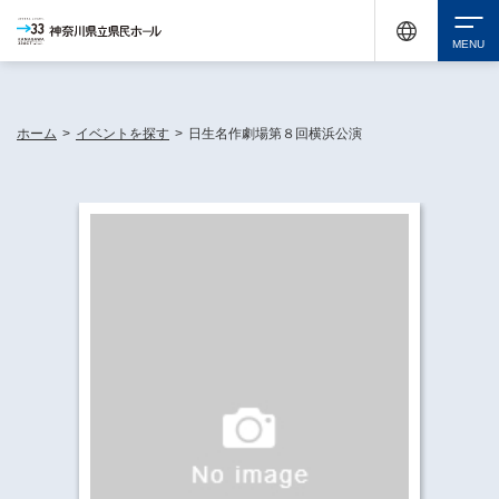
神奈川県民ホールは休館中においても、県内33市町村で多彩な芸術文化を届ける活動
《KANAGAWA 33 ACT》を展開し、地域に身近な感動を広げています。
検索
ホーム
>
イベントを探す
>
日生名作劇場第８回横浜公演
チケット購入
イベントを探す
・ イベント一覧
休館中の県民ホールについて
・ イベントカレンダー
・ 施設概要
神奈川県立県民ホールSNS