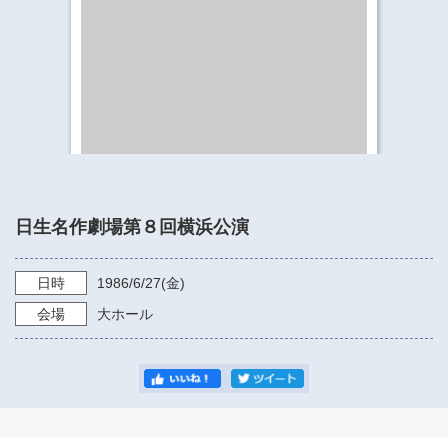
​​​​​​​​​​​​​神奈川県立県民ホール
・ パイプオルガン
ギャラリーSNS
・ 神奈川県民ホールの取り組み
日生名作劇場第８回横浜公演
日時
1986/6/27
(金)
会場
大ホール