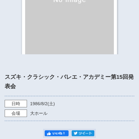
​​​​​​​​​​​​​神奈川県立県民ホール
・ パイプオルガン
ギャラリーSNS
・ 神奈川県民ホールの取り組み
スズキ・クラシック・バレエ・アカデミー第15回発
表会
日時
1986/8/2
(土)
会場
大ホール