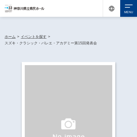
神奈川県民ホールは休館中においても、県内33市町村で多彩な芸術文化を届ける活動
《KANAGAWA 33 ACT》を展開し、地域に身近な感動を広げています。
検索
ホーム
>
イベントを探す
>
スズキ・クラシック・バレエ・アカデミー第15回発表会
チケット購入
イベントを探す
・ イベント一覧
休館中の県民ホールについて
・ イベントカレンダー
・ 施設概要
神奈川県立県民ホールSNS