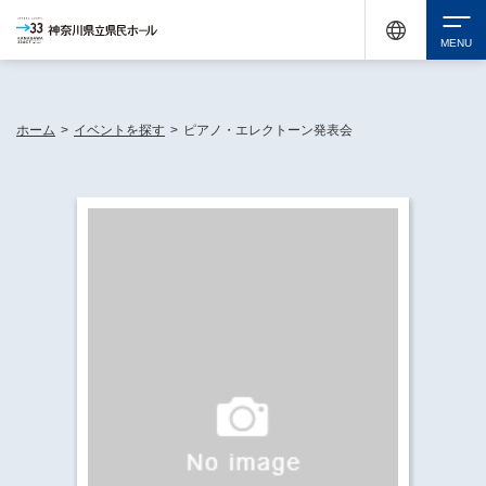
神奈川県民ホールは休館中においても、県内33市町村で多彩な芸術文化を届ける活動
《KANAGAWA 33 ACT》を展開し、地域に身近な感動を広げています。
検索
ホーム
>
イベントを探す
>
ピアノ・エレクトーン発表会
チケット購入
イベントを探す
・ イベント一覧
休館中の県民ホールについて
・ イベントカレンダー
・ 施設概要
神奈川県立県民ホールSNS