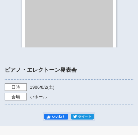
​​​​​​​​​​​​​神奈川県立県民ホール
・ パイプオルガン
ギャラリーSNS
・ 神奈川県民ホールの取り組み
ピアノ・エレクトーン発表会
日時
1986/8/2
(土)
会場
小ホール