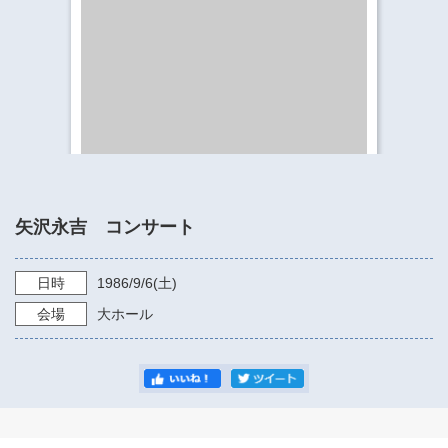
​​​​​​​​​​​​​神奈川県立県民ホール
・ パイプオルガン
ギャラリーSNS
・ 神奈川県民ホールの取り組み
矢沢永吉 コンサート
日時
1986/9/6
(土)
会場
大ホール