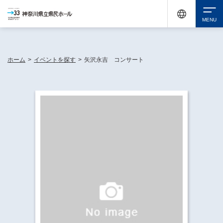
神奈川県民ホールは休館中においても、県内33市町村で多彩な芸術文化を届ける活動
《KANAGAWA 33 ACT》を展開し、地域に身近な感動を広げています。
検索
ホーム
>
イベントを探す
>
矢沢永吉 コンサート
チケット購入
イベントを探す
・ イベント一覧
休館中の県民ホールについて
・ イベントカレンダー
・ 施設概要
神奈川県立県民ホールSNS