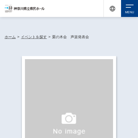
神奈川県民ホールは休館中においても、県内33市町村で多彩な芸術文化を届ける活動
《KANAGAWA 33 ACT》を展開し、地域に身近な感動を広げています。
検索
ホーム
>
イベントを探す
>
栗の木会 声楽発表会
チケット購入
イベントを探す
・ イベント一覧
休館中の県民ホールについて
・ イベントカレンダー
・ 施設概要
神奈川県立県民ホールSNS