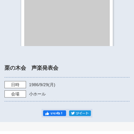
​​​​​​​​​​​​​神奈川県立県民ホール
・ パイプオルガン
ギャラリーSNS
・ 神奈川県民ホールの取り組み
栗の木会 声楽発表会
日時
1986/9/29
(月)
会場
小ホール