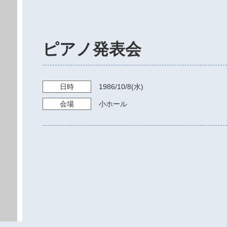
ピアノ発表会
日時
1986/10/8
(水)
会場
小ホール