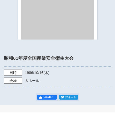
​​​​​​​​​​​​​神奈川県立県民ホール
・ パイプオルガン
ギャラリーSNS
・ 神奈川県民ホールの取り組み
昭和61年度全国産業安全衛生大会
日時
1986/10/16
(木)
会場
大ホール