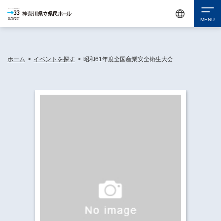
神奈川県民ホールは休館中においても、県内33市町村で多彩な芸術文化を届ける活動
《KANAGAWA 33 ACT》を展開し、地域に身近な感動を広げています。
検索
ホーム
>
イベントを探す
>
昭和61年度全国産業安全衛生大会
チケット購入
イベントを探す
・ イベント一覧
休館中の県民ホールについて
・ イベントカレンダー
・ 施設概要
神奈川県立県民ホールSNS