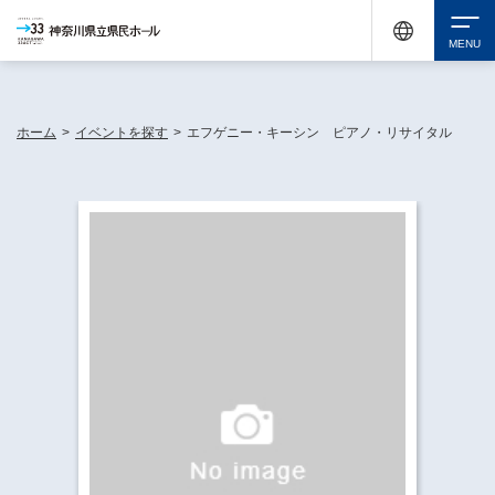
神奈川県民ホールは休館中においても、県内33市町村で多彩な芸術文化を届ける活動
《KANAGAWA 33 ACT》を展開し、地域に身近な感動を広げています。
検索
ホーム
>
イベントを探す
>
エフゲニー・キーシン ピアノ・リサイタル
チケット購入
イベントを探す
・ イベント一覧
休館中の県民ホールについて
・ イベントカレンダー
・ 施設概要
神奈川県立県民ホールSNS