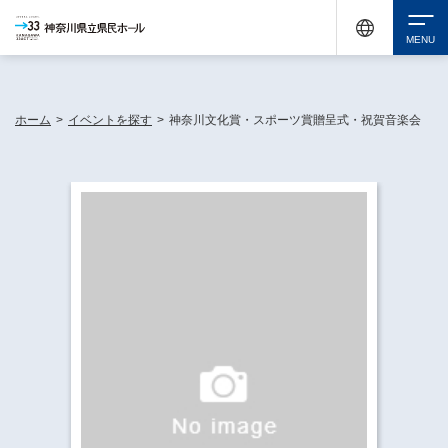
神奈川県民ホールは休館中においても、県内33市町村で多彩な芸術文化を届ける活動
《KANAGAWA 33 ACT》を展開し、地域に身近な感動を広げています。
検索
ホーム
>
イベントを探す
>
神奈川文化賞・スポーツ賞贈呈式・祝賀音楽会
チケット購入
イベントを探す
・ イベント一覧
休館中の県民ホールについて
・ イベントカレンダー
・ 施設概要
神奈川県立県民ホールSNS