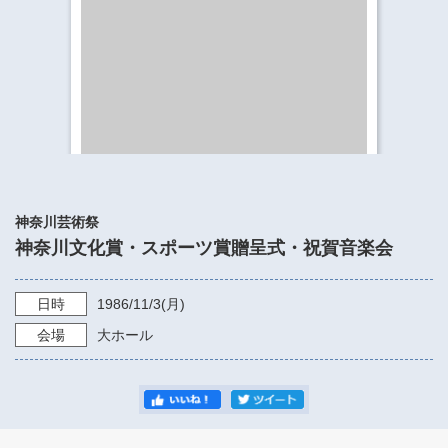
​​​​​​​​​​​​​神奈川県立県民ホール
・ パイプオルガン
ギャラリーSNS
・ 神奈川県民ホールの取り組み
神奈川芸術祭
神奈川文化賞・スポーツ賞贈呈式・祝賀音楽会
日時
1986/11/3
(月)
会場
大ホール