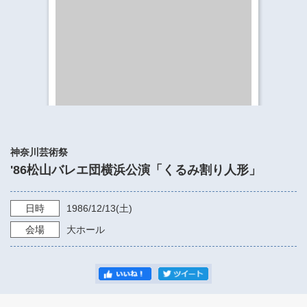
​​​​​​​​​​​​​神奈川県立県民ホール
・ パイプオルガン
ギャラリーSNS
・ 神奈川県民ホールの取り組み
神奈川芸術祭
'86松山バレエ団横浜公演「くるみ割り人形」
日時
1986/12/13
(土)
会場
大ホール