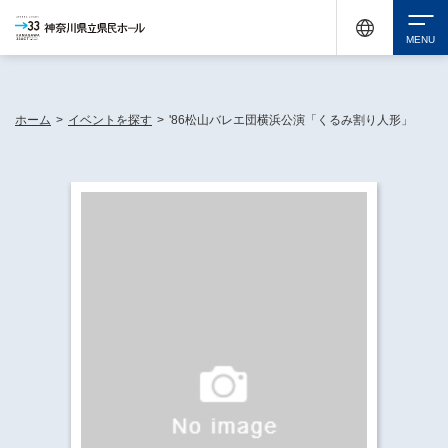
神奈川県民ホールは休館中においても、県内33市町村で多彩な芸術文化を届ける活動
《KANAGAWA 33 ACT》を展開し、地域に身近な感動を広げています。
検索
ホーム
>
イベントを探す
>
'86松山バレエ団横浜公演「くるみ割り人形」
チケット購入
イベントを探す
・ イベント一覧
休館中の県民ホールについて
・ イベントカレンダー
・ 施設概要
神奈川県立県民ホールSNS