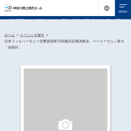
神奈川県民ホールは休館中においても、県内33市町村で多彩な芸術文化を届ける活動
《KANAGAWA 33 ACT》を展開し、地域に身近な感動を広げています。
検索
ホーム
>
イベントを探す
>
日本フィルハーモニー交響楽団第75回横浜定期演奏会 ベートーヴェン第９
「合唱付」
チケット購入
イベントを探す
・ イベント一覧
休館中の県民ホールについて
・ イベントカレンダー
・ 施設概要
神奈川県立県民ホールSNS