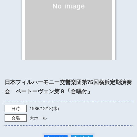
​​​​​​​​​​​​​神奈川県立県民ホール
・ パイプオルガン
ギャラリーSNS
・ 神奈川県民ホールの取り組み
日本フィルハーモニー交響楽団第75回横浜定期演奏
会 ベートーヴェン第９「合唱付」
日時
1986/12/18
(木)
会場
大ホール