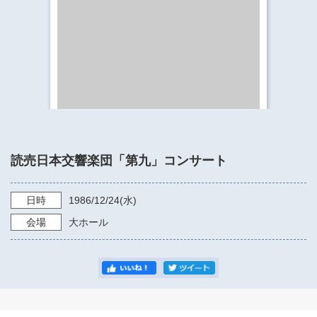
​​​​​​​​​​​​​神奈川県立県民ホール
・ パイプオルガン
ギャラリーSNS
・ 神奈川県民ホールの取り組み
読売日本交響楽団「第九」コンサート
日時
1986/12/24
(水)
会場
大ホール