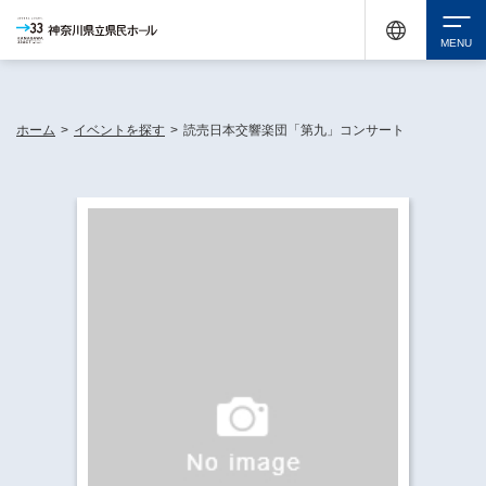
神奈川県民ホールは休館中においても、県内33市町村で多彩な芸術文化を届ける活動
《KANAGAWA 33 ACT》を展開し、地域に身近な感動を広げています。
検索
ホーム
>
イベントを探す
>
読売日本交響楽団「第九」コンサート
チケット購入
イベントを探す
・ イベント一覧
休館中の県民ホールについて
・ イベントカレンダー
・ 施設概要
神奈川県立県民ホールSNS