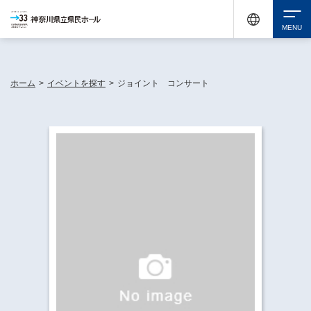
神奈川県民ホールは休館中においても、県内33市町村で多彩な芸術文化を届ける活動
《KANAGAWA 33 ACT》を展開し、地域に身近な感動を広げています。
検索
ホーム
>
イベントを探す
>
ジョイント コンサート
チケット購入
イベントを探す
・ イベント一覧
休館中の県民ホールについて
・ イベントカレンダー
・ 施設概要
神奈川県立県民ホールSNS