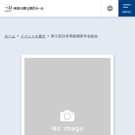
神奈川県民ホールは休館中においても、県内33市町村で多彩な芸術文化を届ける活動
《KANAGAWA 33 ACT》を展開し、地域に身近な感動を広げています。
検索
ホーム
>
イベントを探す
>
第５回日本周産期医学会総会
チケット購入
イベントを探す
・ イベント一覧
休館中の県民ホールについて
・ イベントカレンダー
・ 施設概要
神奈川県立県民ホールSNS