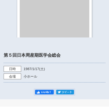
​​​​​​​​​​​​​神奈川県立県民ホール
・ パイプオルガン
ギャラリーSNS
・ 神奈川県民ホールの取り組み
第５回日本周産期医学会総会
日時
1987/1/17
(土)
会場
小ホール