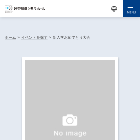
神奈川県民ホールは休館中においても、県内33市町村で多彩な芸術文化を届ける活動
《KANAGAWA 33 ACT》を展開し、地域に身近な感動を広げています。
検索
ホーム
>
イベントを探す
>
新入学おめでとう大会
チケット購入
イベントを探す
・ イベント一覧
休館中の県民ホールについて
・ イベントカレンダー
・ 施設概要
神奈川県立県民ホールSNS