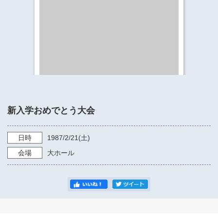
​​​​​​​​​​​​​神奈川県立県民ホール
・ パイプオルガン
ギャラリーSNS
・ 神奈川県民ホールの取り組み
新入学おめでとう大会
日時
1987/2/21
(土)
会場
大ホール