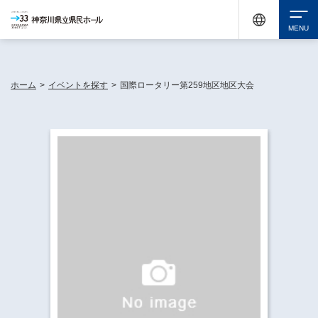
神奈川県民ホールは休館中においても、県内33市町村で多彩な芸術文化を届ける活動
《KANAGAWA 33 ACT》を展開し、地域に身近な感動を広げています。
検索
ホーム
>
イベントを探す
>
国際ロータリー第259地区地区大会
チケット購入
イベントを探す
・ イベント一覧
休館中の県民ホールについて
・ イベントカレンダー
・ 施設概要
神奈川県立県民ホールSNS