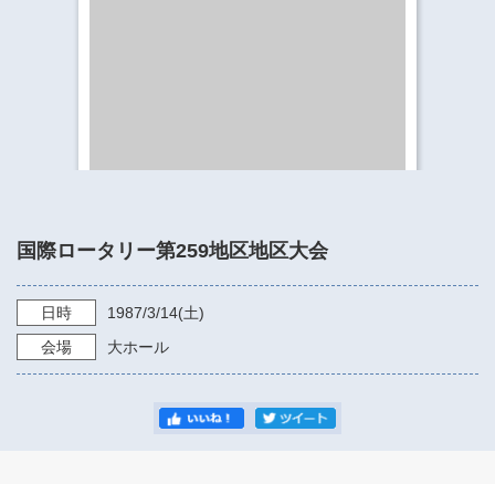
​​​​​​​​​​​​​神奈川県立県民ホール
・ パイプオルガン
ギャラリーSNS
・ 神奈川県民ホールの取り組み
国際ロータリー第259地区地区大会
日時
1987/3/14
(土)
会場
大ホール