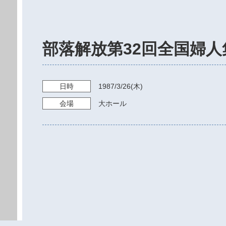
部落解放第32回全国婦人
日時
1987/3/26
(木)
会場
大ホール