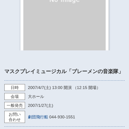
​​​​​​​​​​​​​神奈川県立県民ホール
・ パイプオルガン
ギャラリーSNS
・ 神奈川県民ホールの取り組み
マスクプレイミュージカル「ブレーメンの音楽隊」
日時
2007/4/7
(土)
13:00
開演 （12:15 開場）
会場
大ホール
一般発売
2007/1/27
(土)
お問い
劇団飛行船
044-930-1551
合わせ