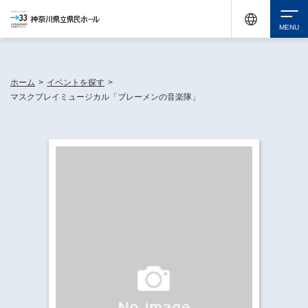
神奈川県民ホールは休館中においても、県内33市町村で多彩な芸術文化を届ける活動
《KANAGAWA 33 ACT》を展開し、地域に身近な感動を広げています。
検索
ホーム
>
イベントを探す
>
マスクプレイミュージカル「ブレーメンの音楽隊」
チケット購入
イベントを探す
・ イベント一覧
休館中の県民ホールについて
・ イベントカレンダー
・ 施設概要
神奈川県立県民ホールSNS