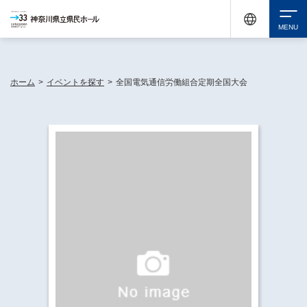
神奈川県民ホールは休館中においても、県内33市町村で多彩な芸術文化を届ける活動
《KANAGAWA 33 ACT》を展開し、地域に身近な感動を広げています。
検索
ホーム
>
イベントを探す
>
全国電気通信労働組合定期全国大会
チケット購入
イベントを探す
・ イベント一覧
休館中の県民ホールについて
・ イベントカレンダー
・ 施設概要
神奈川県立県民ホールSNS