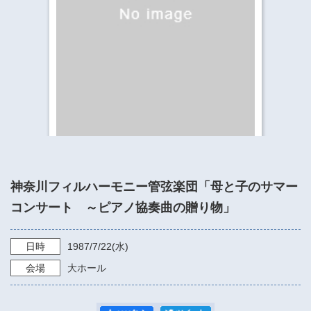
​​​​​​​​​​​​​神奈川県立県民ホール
・ パイプオルガン
ギャラリーSNS
・ 神奈川県民ホールの取り組み
神奈川フィルハーモニー管弦楽団「母と子のサマー
コンサート ～ピアノ協奏曲の贈り物」
日時
1987/7/22
(水)
会場
大ホール