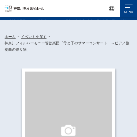
神奈川県民ホールは休館中においても、県内33市町村で多彩な芸術文化を届ける活動
《KANAGAWA 33 ACT》を展開し、地域に身近な感動を広げています。
検索
ホーム
>
イベントを探す
>
神奈川フィルハーモニー管弦楽団「母と子のサマーコンサート ～ピアノ協
奏曲の贈り物」
チケット購入
イベントを探す
・ イベント一覧
休館中の県民ホールについて
・ イベントカレンダー
・ 施設概要
神奈川県立県民ホールSNS