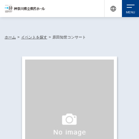
神奈川県民ホールは休館中においても、県内33市町村で多彩な芸術文化を届ける活動
《KANAGAWA 33 ACT》を展開し、地域に身近な感動を広げています。
検索
ホーム
>
イベントを探す
>
原田知世コンサート
チケット購入
イベントを探す
・ イベント一覧
休館中の県民ホールについて
・ イベントカレンダー
・ 施設概要
神奈川県立県民ホールSNS