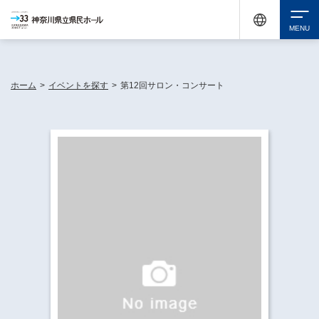
神奈川県民ホールは休館中においても、県内33市町村で多彩な芸術文化を届ける活動
《KANAGAWA 33 ACT》を展開し、地域に身近な感動を広げています。
検索
ホーム
>
イベントを探す
>
第12回サロン・コンサート
チケット購入
イベントを探す
・ イベント一覧
休館中の県民ホールについて
・ イベントカレンダー
・ 施設概要
神奈川県立県民ホールSNS