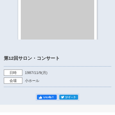
​​​​​​​​​​​​​神奈川県立県民ホール
・ パイプオルガン
ギャラリーSNS
・ 神奈川県民ホールの取り組み
第12回サロン・コンサート
日時
1987/11/9
(月)
会場
小ホール