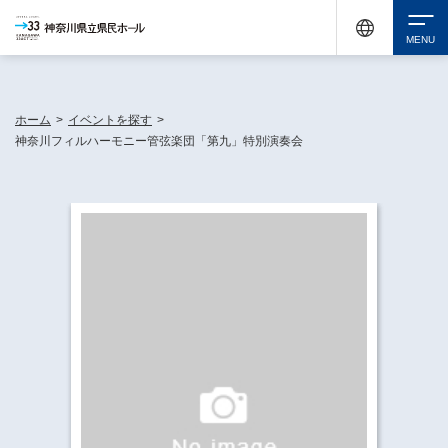
神奈川県民ホールは休館中においても、県内33市町村で多彩な芸術文化を届ける活動
《KANAGAWA 33 ACT》を展開し、地域に身近な感動を広げています。
検索
ホーム
>
イベントを探す
>
神奈川フィルハーモニー管弦楽団「第九」特別演奏会
チケット購入
イベントを探す
・ イベント一覧
休館中の県民ホールについて
・ イベントカレンダー
・ 施設概要
神奈川県立県民ホールSNS