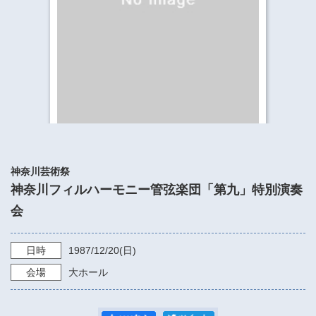
​​​​​​​​​​​​​神奈川県立県民ホール
・ パイプオルガン
ギャラリーSNS
・ 神奈川県民ホールの取り組み
神奈川芸術祭
神奈川フィルハーモニー管弦楽団「第九」特別演奏
会
日時
1987/12/20
(日)
会場
大ホール