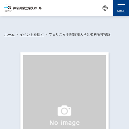
神奈川県民ホールは休館中においても、県内33市町村で多彩な芸術文化を届ける活動
《KANAGAWA 33 ACT》を展開し、地域に身近な感動を広げています。
検索
ホーム
>
イベントを探す
>
フェリス女学院短期大学音楽科実技試験
チケット購入
イベントを探す
・ イベント一覧
休館中の県民ホールについて
・ イベントカレンダー
・ 施設概要
神奈川県立県民ホールSNS