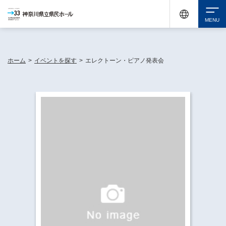
神奈川県民ホールは休館中においても、県内33市町村で多彩な芸術文化を届ける活動
《KANAGAWA 33 ACT》を展開し、地域に身近な感動を広げています。
検索
ホーム
>
イベントを探す
>
エレクトーン・ピアノ発表会
チケット購入
イベントを探す
・ イベント一覧
休館中の県民ホールについて
・ イベントカレンダー
・ 施設概要
神奈川県立県民ホールSNS