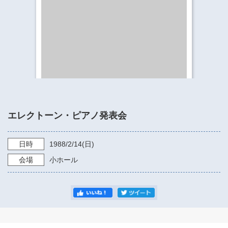
​​​​​​​​​​​​​神奈川県立県民ホール
・ パイプオルガン
ギャラリーSNS
・ 神奈川県民ホールの取り組み
エレクトーン・ピアノ発表会
日時
1988/2/14
(日)
会場
小ホール