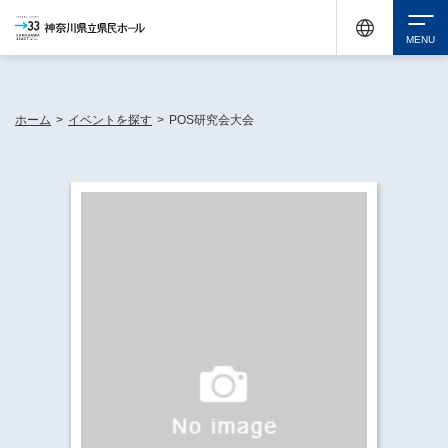
神奈川県民ホールは休館中においても、県内33市町村で多彩な芸術文化を届ける活動
《KANAGAWA 33 ACT》を展開し、地域に身近な感動を広げています。
検索
ホーム
>
イベントを探す
>
POS研究会大会
チケット購入
イベントを探す
・ イベント一覧
休館中の県民ホールについて
・ イベントカレンダー
・ 施設概要
神奈川県立県民ホールSNS