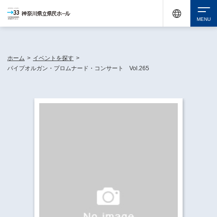
神奈川県民ホールは休館中においても、県内33市町村で多彩な芸術文化を届ける活動
《KANAGAWA 33 ACT》を展開し、地域に身近な感動を広げています。
検索
ホーム
>
イベントを探す
>
パイプオルガン・プロムナード・コンサート Vol.265
チケット購入
イベントを探す
・ イベント一覧
休館中の県民ホールについて
・ イベントカレンダー
・ 施設概要
神奈川県立県民ホールSNS