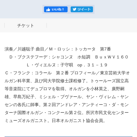
チケット
演奏／川越聡子 曲目／Ｍ・ロッシ：トッカータ 第7番
Ｄ・ブクステフーデ：シャコンヌ ホ短調 ＢｕｘＷＶ１６０
Ｌ・ヴィエルヌ：子守唄 op．３１－１９
Ｃ・フランク：コラール 第２番 プロフィール／東京芸術大学オ
ルガン科卒業、及び同大学院修士課程修了。トゥールーズ国立高
等音楽院にてデュプロマを取得。オルガンを小林英之、廣野嗣
雄、早島万紀子、ミシェル・ブヴァール、ヤン・ヴィレム・ヤン
センの各氏に師事。第２回アンドレア・アンティーコ・ダ・モン
ターナ国際オルガン・コンクール第２位。所沢市民文化センター
ミューズオルガニスト。日本オルガニスト協会会員。