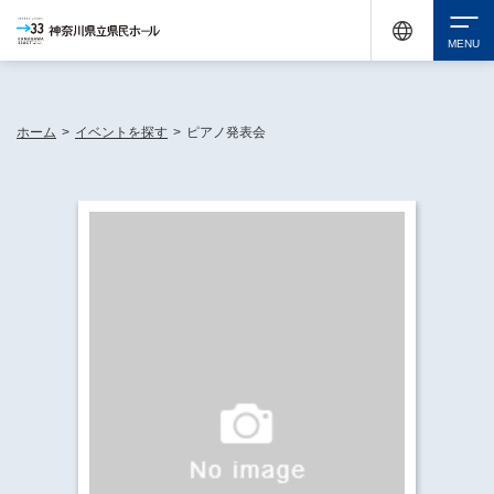
神奈川県民ホールは休館中においても、県内33市町村で多彩な芸術文化を届ける活動
《KANAGAWA 33 ACT》を展開し、地域に身近な感動を広げています。
検索
ホーム
>
イベントを探す
>
ピアノ発表会
チケット購入
イベントを探す
・ イベント一覧
休館中の県民ホールについて
・ イベントカレンダー
・ 施設概要
神奈川県立県民ホールSNS