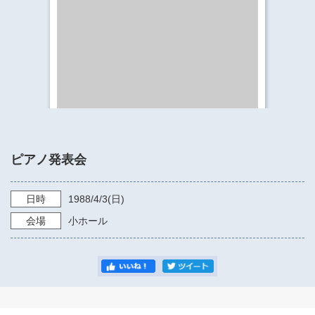
​​​​​​​​​​​​​神奈川県立県民ホール
・ パイプオルガン
ギャラリーSNS
・ 神奈川県民ホールの取り組み
ピアノ発表会
日時
1988/4/3
(日)
会場
小ホール