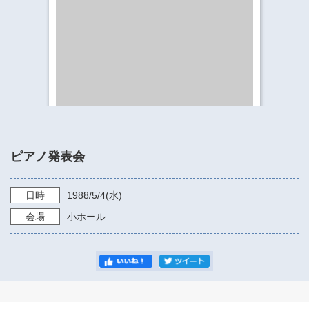
​​​​​​​​​​​​​神奈川県立県民ホール
・ パイプオルガン
ギャラリーSNS
・ 神奈川県民ホールの取り組み
ピアノ発表会
日時
1988/5/4
(水)
会場
小ホール