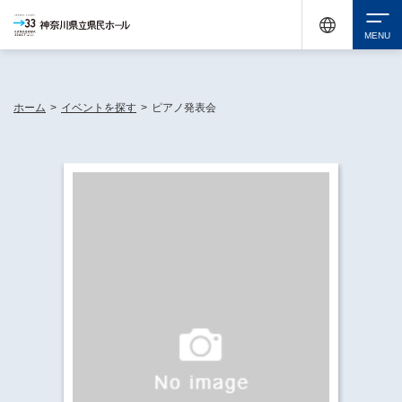
神奈川県民ホールは休館中においても、県内33市町村で多彩な芸術文化を届ける活動
《KANAGAWA 33 ACT》を展開し、地域に身近な感動を広げています。
検索
ホーム
>
イベントを探す
>
ピアノ発表会
チケット購入
イベントを探す
・ イベント一覧
休館中の県民ホールについて
・ イベントカレンダー
・ 施設概要
神奈川県立県民ホールSNS