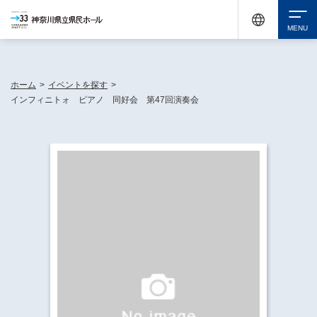
神奈川県民ホールは休館中においても、県内33市町村で多彩な芸術文化を届ける活動
《KANAGAWA 33 ACT》を展開し、地域に身近な感動を広げています。
検索
ホーム
>
イベントを探す
>
インフィニトォ ピアノ 同好会 第47回演奏会
チケット購入
イベントを探す
・ イベント一覧
休館中の県民ホールについて
・ イベントカレンダー
・ 施設概要
神奈川県立県民ホールSNS