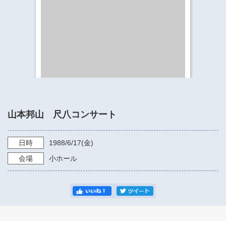
​​​​​​​​​​​​​神奈川県立県民ホール
・ パイプオルガン
ギャラリーSNS
・ 神奈川県民ホールの取り組み
山本邦山 尺八コンサート
日時
1988/6/17
(金)
会場
小ホール