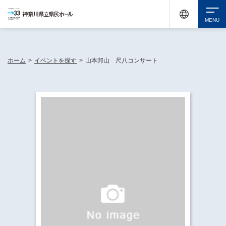
神奈川県民ホールは休館中においても、県内33市町村で多彩な芸術文化を届ける活動
《KANAGAWA 33 ACT》を展開し、地域に身近な感動を広げています。
検索
ホーム
>
イベントを探す
>
山本邦山 尺八コンサート
チケット購入
イベントを探す
・ イベント一覧
休館中の県民ホールについて
・ イベントカレンダー
・ 施設概要
神奈川県立県民ホールSNS