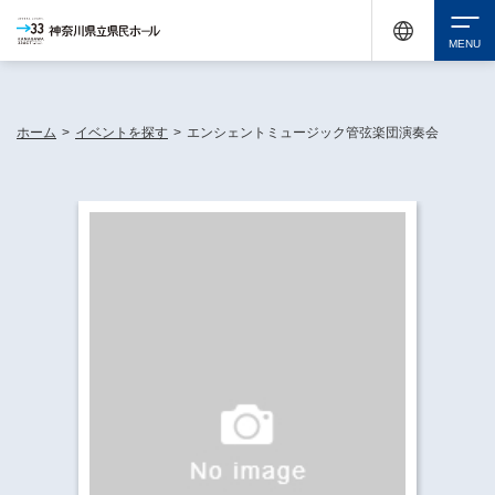
神奈川県民ホールは休館中においても、県内33市町村で多彩な芸術文化を届ける活動
《KANAGAWA 33 ACT》を展開し、地域に身近な感動を広げています。
検索
ホーム
>
イベントを探す
>
エンシェントミュージック管弦楽団演奏会
チケット購入
イベントを探す
・ イベント一覧
休館中の県民ホールについて
・ イベントカレンダー
・ 施設概要
神奈川県立県民ホールSNS