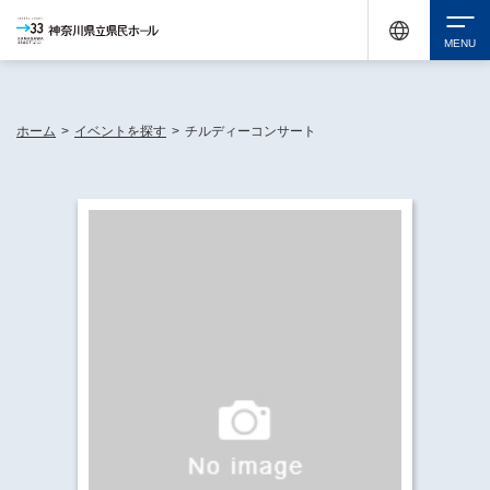
神奈川県民ホールは休館中においても、県内33市町村で多彩な芸術文化を届ける活動
《KANAGAWA 33 ACT》を展開し、地域に身近な感動を広げています。
検索
ホーム
>
イベントを探す
>
チルディーコンサート
チケット購入
イベントを探す
・ イベント一覧
休館中の県民ホールについて
・ イベントカレンダー
・ 施設概要
神奈川県立県民ホールSNS