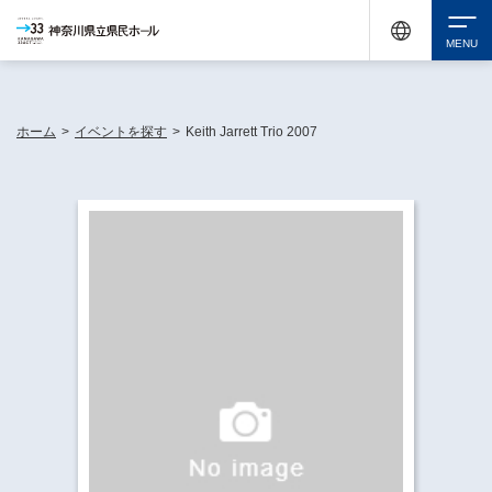
神奈川県民ホールは休館中においても、県内33市町村で多彩な芸術文化を届ける活動
《KANAGAWA 33 ACT》を展開し、地域に身近な感動を広げています。
検索
ホーム
>
イベントを探す
>
Keith Jarrett Trio 2007
チケット購入
イベントを探す
・ イベント一覧
休館中の県民ホールについて
・ イベントカレンダー
・ 施設概要
神奈川県立県民ホールSNS