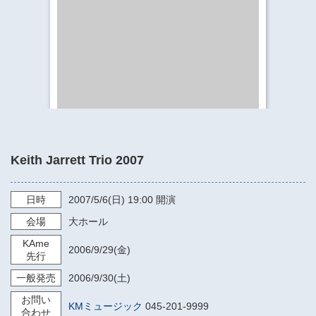
​​​​​​​​​​​​​神奈川県立県民ホール
・ パイプオルガン
ギャラリーSNS
・ 神奈川県民ホールの取り組み
Keith Jarrett Trio 2007
日時
2007/5/6
(日)
19:00
開演
会場
大ホール
KAme
2006/9/29
(金)
先行
一般発売
2006/9/30
(土)
お問い
KMミュージック
045-201-9999
合わせ