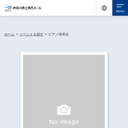
神奈川県民ホールは休館中においても、県内33市町村で多彩な芸術文化を届ける活動
《KANAGAWA 33 ACT》を展開し、地域に身近な感動を広げています。
検索
ホーム
>
イベントを探す
>
ピアノ発表会
チケット購入
イベントを探す
・ イベント一覧
休館中の県民ホールについて
・ イベントカレンダー
・ 施設概要
神奈川県立県民ホールSNS