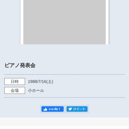
​​​​​​​​​​​​​神奈川県立県民ホール
・ パイプオルガン
ギャラリーSNS
・ 神奈川県民ホールの取り組み
ピアノ発表会
日時
1988/7/16
(土)
会場
小ホール