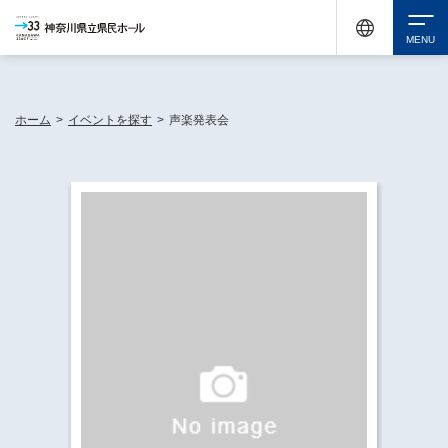
神奈川県民ホールは休館中においても、県内33市町村で多彩な芸術文化を届ける活動
《KANAGAWA 33 ACT》を展開し、地域に身近な感動を広げています。
検索
ホーム
>
イベントを探す
>
声楽発表会
チケット購入
イベントを探す
・ イベント一覧
休館中の県民ホールについて
・ イベントカレンダー
・ 施設概要
神奈川県立県民ホールSNS