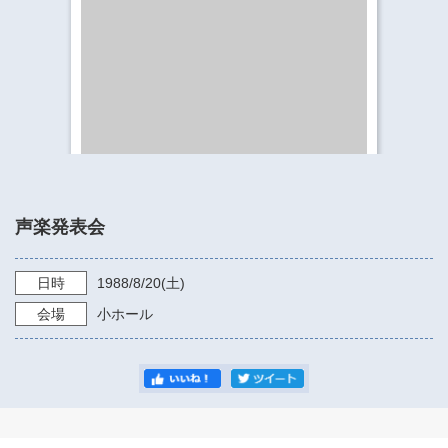
​​​​​​​​​​​​​神奈川県立県民ホール
・ パイプオルガン
ギャラリーSNS
・ 神奈川県民ホールの取り組み
声楽発表会
日時
1988/8/20
(土)
会場
小ホール