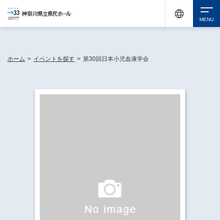
神奈川県民ホールは休館中においても、県内33市町村で多彩な芸術文化を届ける活動
《KANAGAWA 33 ACT》を展開し、地域に身近な感動を広げています。
検索
ホーム
>
イベントを探す
>
第30回日本小児血液学会
チケット購入
イベントを探す
・ イベント一覧
休館中の県民ホールについて
・ イベントカレンダー
・ 施設概要
神奈川県立県民ホールSNS