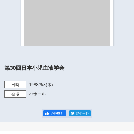
​​​​​​​​​​​​​神奈川県立県民ホール
・ パイプオルガン
ギャラリーSNS
・ 神奈川県民ホールの取り組み
第30回日本小児血液学会
日時
1988/9/8
(木)
会場
小ホール