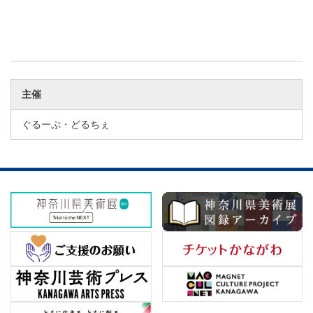
主催
ぐるーぷ・どるちぇ