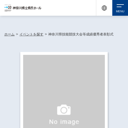
神奈川県民ホールは休館中においても、県内33市町村で多彩な芸術文化を届ける活動
《KANAGAWA 33 ACT》を展開し、地域に身近な感動を広げています。
検索
ホーム
>
イベントを探す
>
神奈川県技能競技大会等成績優秀者表彰式
チケット購入
イベントを探す
・ イベント一覧
休館中の県民ホールについて
・ イベントカレンダー
・ 施設概要
神奈川県立県民ホールSNS