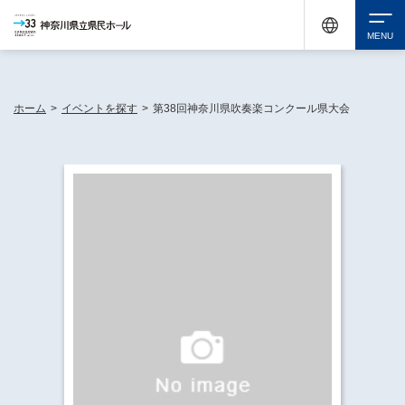
神奈川県民ホールは休館中においても、県内33市町村で多彩な芸術文化を届ける活動
《KANAGAWA 33 ACT》を展開し、地域に身近な感動を広げています。
検索
ホーム
>
イベントを探す
>
第38回神奈川県吹奏楽コンクール県大会
チケット購入
イベントを探す
・ イベント一覧
休館中の県民ホールについて
・ イベントカレンダー
・ 施設概要
神奈川県立県民ホールSNS