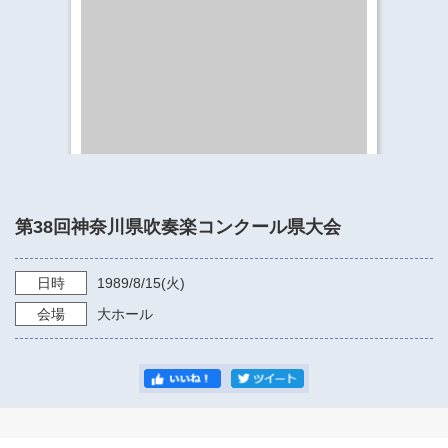
​​​​​​​​​​​​​神奈川県立県民ホール
・ パイプオルガン
ギャラリーSNS
・ 神奈川県民ホールの取り組み
第38回神奈川県吹奏楽コンクール県大会
日時
1989/8/15
(火)
会場
大ホール