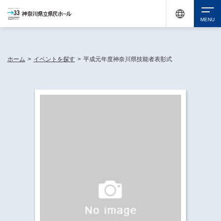
神奈川県民ホールは休館中においても、県内33市町村で多彩な芸術文化を届ける活動
《KANAGAWA 33 ACT》を展開し、地域に身近な感動を広げています。
検索
ホーム
>
イベントを探す
>
平成元年度神奈川県技能者表彰式
チケット購入
イベントを探す
・ イベント一覧
休館中の県民ホールについて
・ イベントカレンダー
・ 施設概要
神奈川県立県民ホールSNS