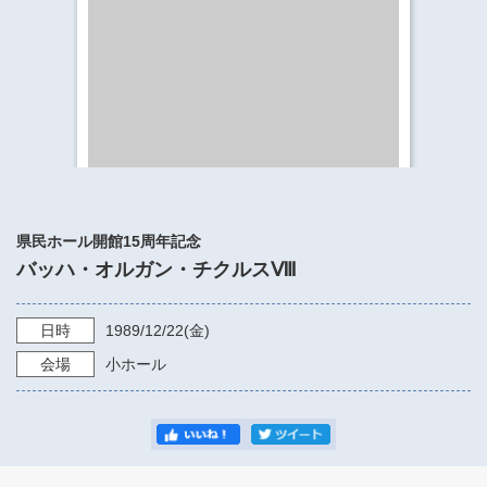
​​​​​​​​​​​​​神奈川県立県民ホール
・ パイプオルガン
ギャラリーSNS
・ 神奈川県民ホールの取り組み
県民ホール開館15周年記念
バッハ・オルガン・チクルスⅧ
日時
1989/12/22
(金)
会場
小ホール