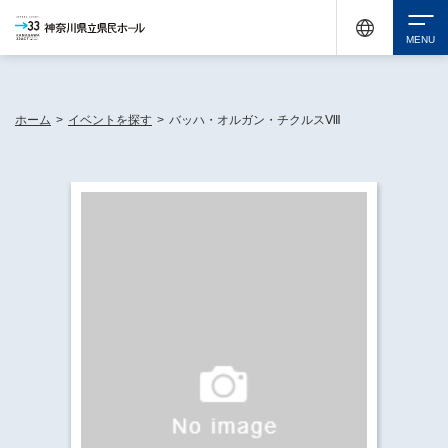
神奈川県民ホールは休館中においても、県内33市町村で多彩な芸術文化を届ける活動
《KANAGAWA 33 ACT》を展開し、地域に身近な感動を広げています。
検索
ホーム
>
イベントを探す
>
バッハ・オルガン・チクルスⅧ
チケット購入
イベントを探す
・ イベント一覧
休館中の県民ホールについて
・ イベントカレンダー
・ 施設概要
神奈川県立県民ホールSNS