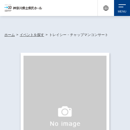
神奈川県民ホールは休館中においても、県内33市町村で多彩な芸術文化を届ける活動
《KANAGAWA 33 ACT》を展開し、地域に身近な感動を広げています。
検索
ホーム
>
イベントを探す
>
トレイシー・チャップマンコンサート
チケット購入
イベントを探す
・ イベント一覧
休館中の県民ホールについて
・ イベントカレンダー
・ 施設概要
神奈川県立県民ホールSNS