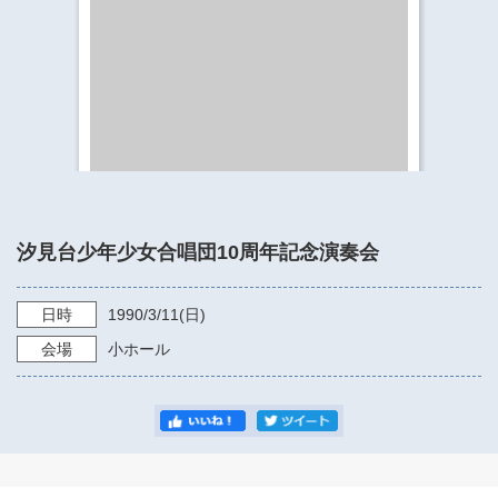
​​​​​​​​​​​​​神奈川県立県民ホール
・ パイプオルガン
ギャラリーSNS
・ 神奈川県民ホールの取り組み
汐見台少年少女合唱団10周年記念演奏会
日時
1990/3/11
(日)
会場
小ホール