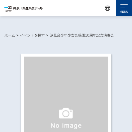
神奈川県民ホールは休館中においても、県内33市町村で多彩な芸術文化を届ける活動
《KANAGAWA 33 ACT》を展開し、地域に身近な感動を広げています。
検索
ホーム
>
イベントを探す
>
汐見台少年少女合唱団10周年記念演奏会
チケット購入
イベントを探す
・ イベント一覧
休館中の県民ホールについて
・ イベントカレンダー
・ 施設概要
神奈川県立県民ホールSNS