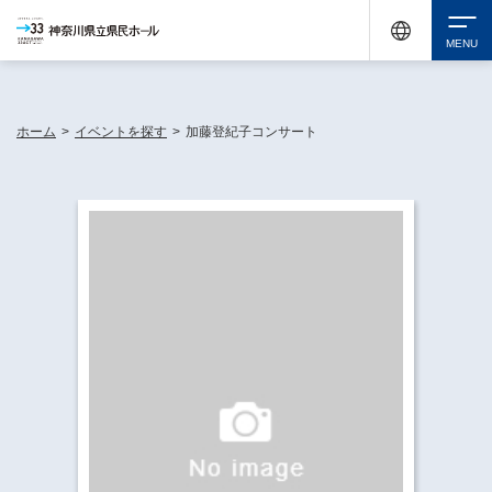
神奈川県民ホールは休館中においても、県内33市町村で多彩な芸術文化を届ける活動
《KANAGAWA 33 ACT》を展開し、地域に身近な感動を広げています。
検索
ホーム
>
イベントを探す
>
加藤登紀子コンサート
チケット購入
イベントを探す
・ イベント一覧
休館中の県民ホールについて
・ イベントカレンダー
・ 施設概要
神奈川県立県民ホールSNS