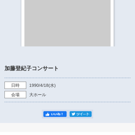
​​​​​​​​​​​​​神奈川県立県民ホール
・ パイプオルガン
ギャラリーSNS
・ 神奈川県民ホールの取り組み
加藤登紀子コンサート
日時
1990/4/18
(水)
会場
大ホール